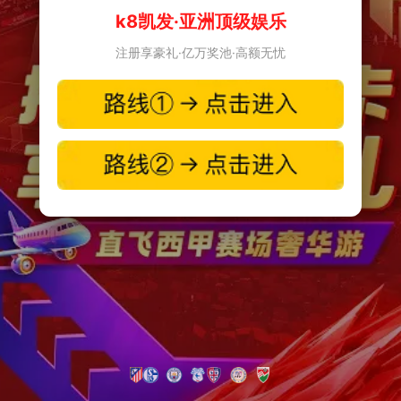
k8凯发·亚洲顶级娱乐
注册享豪礼·亿万奖池·高额无忧